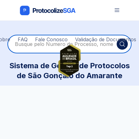
Protocolize
SGA
obre
FAQ
Fale Conosco
Validação de Documentos
Sistema de Gestão de Protocolos
de São Gonçalo do Amarante